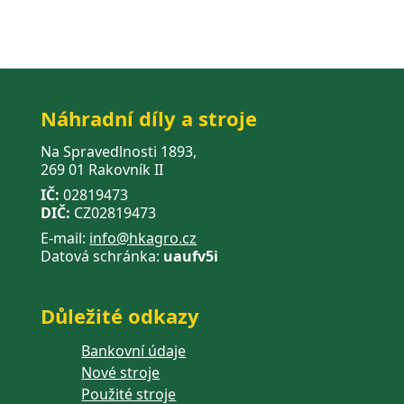
Náhradní díly a stroje
Na Spravedlnosti 1893,
269 01 Rakovník II
IČ:
02819473
DIČ:
CZ02819473
E-mail:
info@hkagro.cz
Datová schránka:
uaufv5i
Důležité odkazy
Bankovní údaje
Nové stroje
Použité stroje