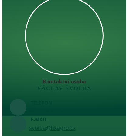
Kontaktní osoba
VÁCLAV ŠVOLBA
TELEFON
+420
604 414 697
E-MAIL
svolba@hkagro.cz