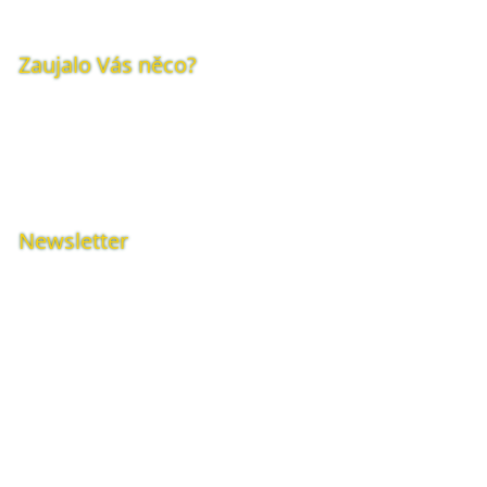
Zaujalo Vás něco?
Napište nám!
KONTAKTNÍ FORMULÁŘ
Newsletter
Přihlaste se k odběru
PŘIHLÁSIT SE