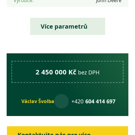
Výrobce:
John Deere
Více parametrů
2 450 000 Kč
bez DPH
+420
604 414 697
Václav Švolba
Kontaktujte nás pro více